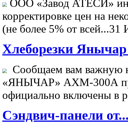
ООО «Завод АТЕСИ» ин
корректировке цен на не
(не более 5% от всей...
31 
Хлеборезки Янычар 
Сообщаем вам важную н
«ЯНЫЧАР» АХМ-300А пр
официально включены в ре
Сэндвич-панели от..