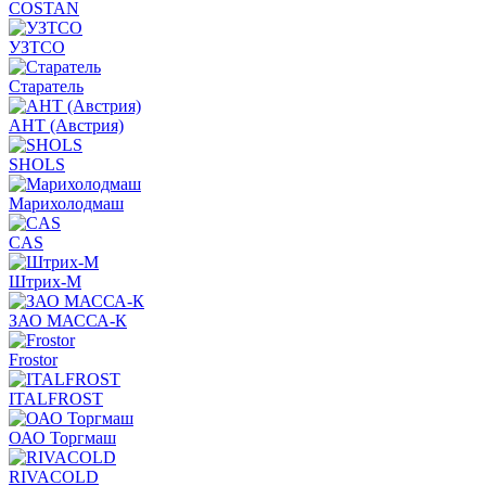
COSTAN
УЗТСО
Старатель
АНТ (Австрия)
SHOLS
Марихолодмаш
CAS
Штрих-М
ЗАО МАССА-К
Frostor
ITALFROST
ОАО Торгмаш
RIVACOLD