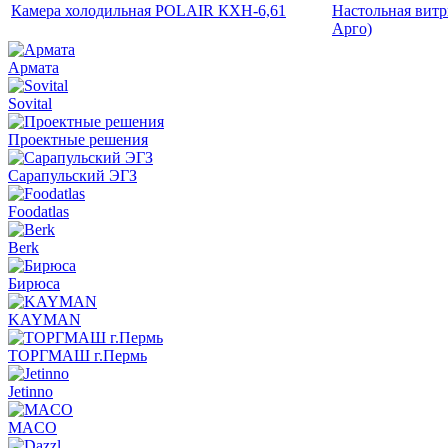
Камера холодильная POLAIR КХН-6,61
Настольная витр
Арго)
Армата
Sovital
Проектные решения
Сарапульский ЭГЗ
Foodatlas
Berk
Бирюса
KAYMAN
ТОРГМАШ г.Пермь
Jetinno
MACO