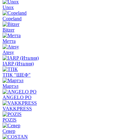
Unox
Copeland
Bitzer
Метта
Atesy
IARP (Италия)
ТПК "ШЕФ"
Мартэл
ANGELO PO
VAKKPRESS
POZIS
Север