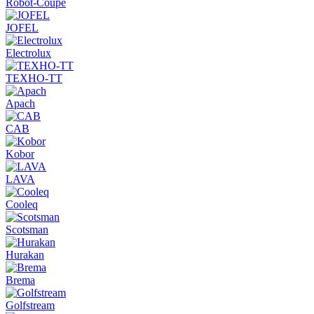
Robot-Coupe
JOFEL
Electrolux
ТЕХНО-ТТ
Apach
CAB
Kobor
LAVA
Cooleq
Scotsman
Hurakan
Brema
Golfstream