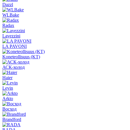
Dazzl
WLBake
Radax
Lavezzini
LA PAVONI
Koneteollisuus (KT)
АСК-холод
Haier
Levin
Arkto
Восход
Brandford
RADA