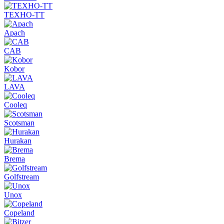
ТЕХНО-ТТ
Apach
CAB
Kobor
LAVA
Cooleq
Scotsman
Hurakan
Brema
Golfstream
Unox
Copeland