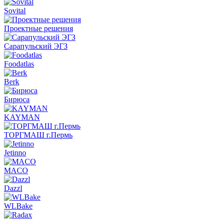
Sovital
Проектные решения
Сарапульский ЭГЗ
Foodatlas
Berk
Бирюса
KAYMAN
ТОРГМАШ г.Пермь
Jetinno
MACO
Dazzl
WLBake