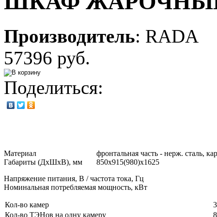
ШКАФ ЖАРОЧНЫЙ
Производитель
:
RADA
57396 руб.
Поделиться:
Материал
фронтальная часть - нерж. сталь, к
Габариты (ДхШхВ), мм
850х915(980)х1625
Напряжение питания, В / частота тока, Гц
Номинальная потребляемая мощность, кВт
Кол-во камер
3
Кол-во ТЭНов на одну камеру
8