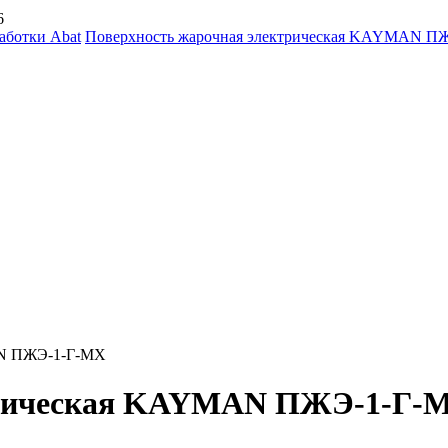
6
аботки Abat
Поверхность жарочная электрическая KAYMAN П
ктрическая KAYMAN ПЖЭ-1-Г-