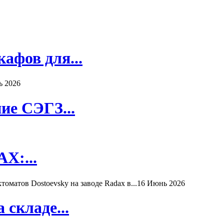
афов для...
ь 2026
ие СЭГЗ...
X:...
матов Dostoevsky на заводе Radax в...
16 Июнь 2026
складе...