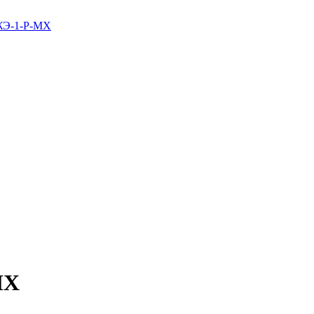
ЖЭ-1-Р-МХ
МХ