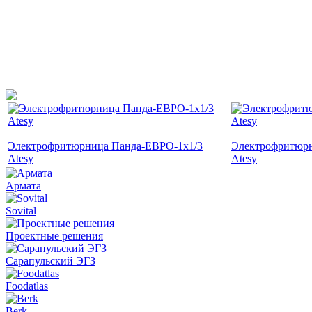
Электрофритюрница Панда-ЕВРО-1х1/3
Электрофритюрн
Atesy
Atesy
Армата
Sovital
Проектные решения
Сарапульский ЭГЗ
Foodatlas
Berk