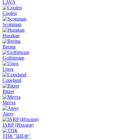
LAVA
Cooleq
Scotsman
Hurakan
Brema
Golfstream
Unox
Copeland
Bitzer
Метта
Atesy
IARP (Италия)
ТПК "ШЕФ"