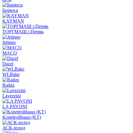
Бирюса
KAYMAN
ТОРГМАШ г.Пермь
Jetinno
MACO
Dazzl
WLBake
Radax
Lavezzini
LA PAVONI
Koneteollisuus (KT)
АСК-холод