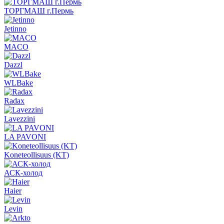
ТОРГМАШ г.Пермь
Jetinno
MACO
Dazzl
WLBake
Radax
Lavezzini
LA PAVONI
Koneteollisuus (KT)
АСК-холод
Haier
Levin