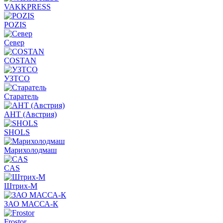
VAKKPRESS
POZIS
Север
COSTAN
УЗТСО
Старатель
АНТ (Австрия)
SHOLS
Марихолодмаш
CAS
Штрих-М
ЗАО МАССА-К
Frostor