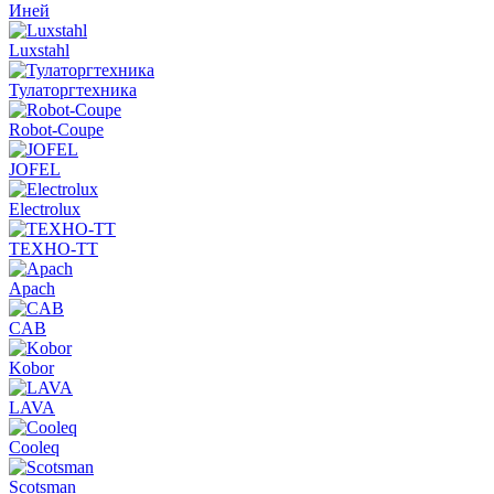
Иней
Luxstahl
Тулаторгтехника
Robot-Coupe
JOFEL
Electrolux
ТЕХНО-ТТ
Apach
CAB
Kobor
LAVA
Cooleq
Scotsman