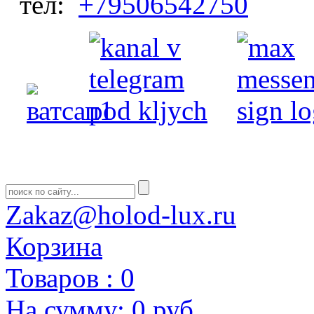
тел:
+79506542750
Zakaz@holod-lux.ru
Корзина
Товаров :
0
На сумму:
0 руб.