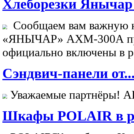
Хлеборезки Янычар 
Сообщаем вам важную н
«ЯНЫЧАР» АХМ-300А пр
официально включены в ре
Сэндвич-панели от..
Уважаемые партнёры! 
Шкафы POLAIR в ре