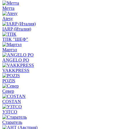
Метта
Atesy
IARP (Италия)
ТПК "ШЕФ"
Мартэл
ANGELO PO
VAKKPRESS
POZIS
Север
COSTAN
УЗТСО
Старатель