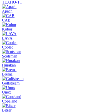
ТЕХНО-ТТ
Apach
CAB
Kobor
LAVA
Cooleq
Scotsman
Hurakan
Brema
Golfstream
Unox
Copeland
Bitzer