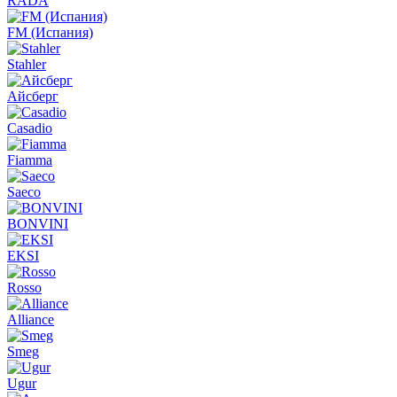
RADA
FM (Испания)
Stahler
Айсберг
Casadio
Fiamma
Saeco
BONVINI
EKSI
Rosso
Alliance
Smeg
Ugur