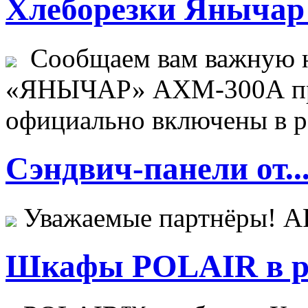
Хлеборезки Янычар 
Сообщаем вам важную н
«ЯНЫЧАР» АХМ-300А пр
официально включены в ре
Сэндвич-панели от..
Уважаемые партнёры! 
Шкафы POLAIR в ре