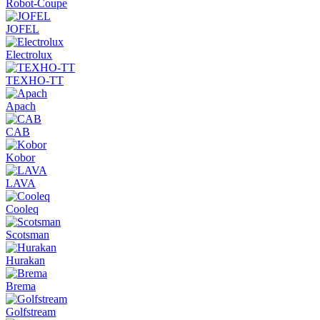
Robot-Coupe
JOFEL
Electrolux
ТЕХНО-ТТ
Apach
CAB
Kobor
LAVA
Cooleq
Scotsman
Hurakan
Brema
Golfstream