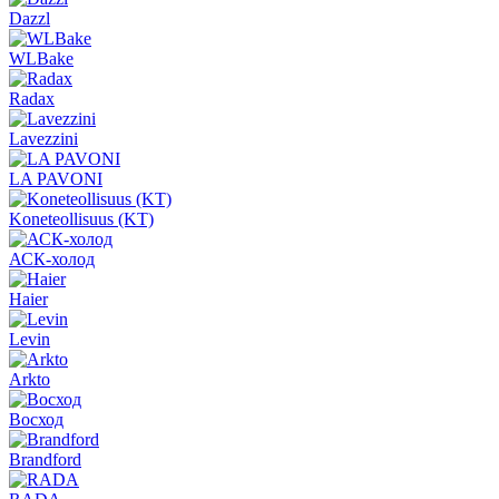
Dazzl
WLBake
Radax
Lavezzini
LA PAVONI
Koneteollisuus (KT)
АСК-холод
Haier
Levin
Arkto
Восход
Brandford