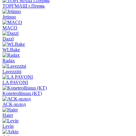
ТОРГМАШ г.Пермь
Jetinno
MACO
Dazzl
WLBake
Radax
Lavezzini
LA PAVONI
Koneteollisuus (KT)
АСК-холод
Haier
Levin