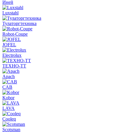
Иней
Luxstahl
Тулаторгтехника
Robot-Coupe
JOFEL
Electrolux
ТЕХНО-ТТ
Apach
CAB
Kobor
LAVA
Cooleq
Scotsman