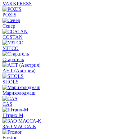
VAKKPRESS
POZIS
Север
COSTAN
УЗТСО
Старатель
АНТ (Австрия)
SHOLS
Марихолодмаш
CAS
Штрих-М
ЗАО МАССА-К
Frostor