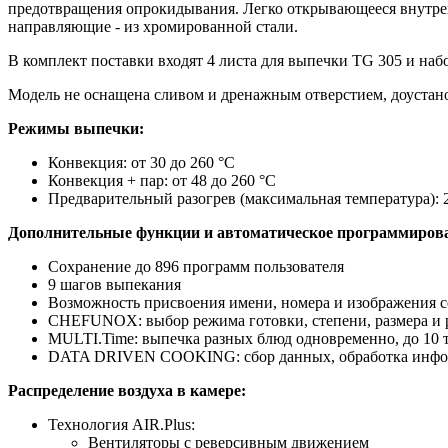
предотвращения опрокидывания. Легко открывающееся внутрен
направляющие - из хромированной стали.
В комплект поставки входят 4 листа для выпечки TG 305 и набор
Модель не оснащена сливом и дренажным отверстием, доустан
Режимы выпечки:
Конвекция: от 30 до 260 °C
Конвекция + пар: от 48 до 260 °C
Предварительный разогрев (максимальная температура): 
Дополнительные функции и автоматическое программиров
Сохранение до 896 программ пользователя
9 шагов выпекания
Возможность присвоения имени, номера и изображения
CHEFUNOX: выбор режима готовки, степени, размера и р
MULTI.Time: выпечка разных блюд одновременно, до 10 
DATA DRIVEN COOKING: сбор данных, обработка информ
Распределение воздуха в камере:
Технология AIR.Plus:
Вентиляторы с реверсивным движением