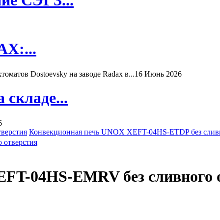
X:...
матов Dostoevsky на заводе Radax в...
16 Июнь 2026
складе...
6
верстия
Конвекционная печь UNOX XEFT-04HS-ETDP без сливн
FT-04HS-EMRV без сливного 