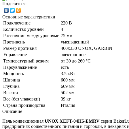
Поделиться:
Основные характеристики
Подключение
220 В
Количество уровней
4
Расстояние между уровнями
75 мм
Противень
уменьшенный
Размер противня
460х330 UNOX, GARBIN
Управление
электронное
Температурный режим
от 30 до 260 °С
Пароувлажнение
есть
Мощность
3.5 кВт
Ширина
600 мм
Глубина
669 мм
Высота
502 мм
Вес (без упаковки)
39 кг
Страна производства
Италия
Описание
Печь конвекционная
UNOX XEFT-04HS-EMRV
серии BakerLu
предприятиях общественного питания и торговли, в пекарнях