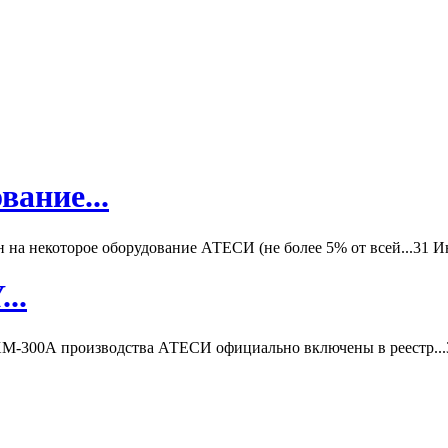
вание...
а некоторое оборудование АТЕСИ (не более 5% от всей...
31 И
..
-300А производства АТЕСИ официально включены в реестр...