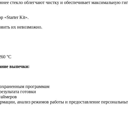
нее стекло облегчают чистку и обеспечивает максимальную гиг
 «Starter Kit».
овить их невозможно.
260 °С
ание выпечки:
 сохраненным программам
езультата готовки
таймеров
ации, анализ режимов работы и предоставление персональных