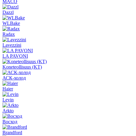
MACO
Dazzl
WLBake
Radax
Lavezzini
LA PAVONI
Koneteollisuus (KT)
АСК-холод
Haier
Levin
Arkto
Восход
Brandford