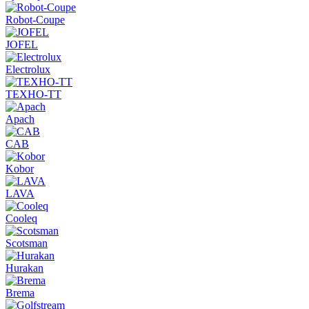
Robot-Coupe
JOFEL
Electrolux
ТЕХНО-ТТ
Apach
CAB
Kobor
LAVA
Cooleq
Scotsman
Hurakan
Brema