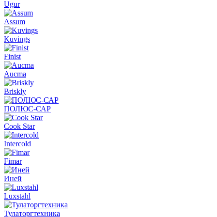
Ugur
Assum
Kuvings
Finist
Aucma
Briskly
ПОЛЮС-САР
Cook Star
Intercold
Fimar
Иней
Luxstahl
Тулаторгтехника