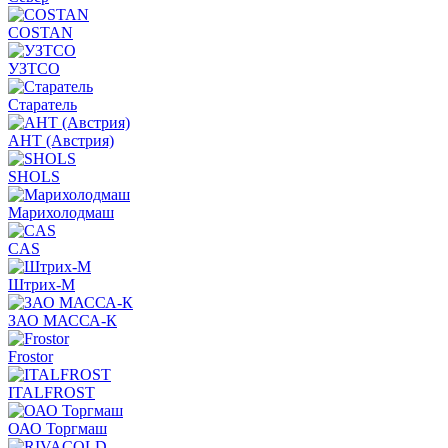
COSTAN
УЗТСО
Старатель
АНТ (Австрия)
SHOLS
Марихолодмаш
CAS
Штрих-М
ЗАО МАССА-К
Frostor
ITALFROST
ОАО Торгмаш