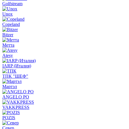
Golfstream
Unox
Copeland
Bitzer
Метта
Atesy
IARP (Италия)
ТПК "ШЕФ"
Мартэл
ANGELO PO
VAKKPRESS
POZIS
Север