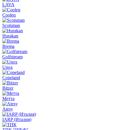
LAVA
Cooleq
Scotsman
Hurakan
Brema
Golfstream
Unox
Copeland
Bitzer
Метта
Atesy
IARP (Италия)
ТПК "ШЕФ"