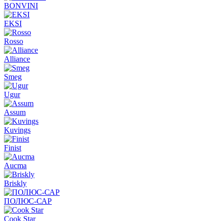
BONVINI
EKSI
Rosso
Alliance
Smeg
Ugur
Assum
Kuvings
Finist
Aucma
Briskly
ПОЛЮС-САР
Cook Star