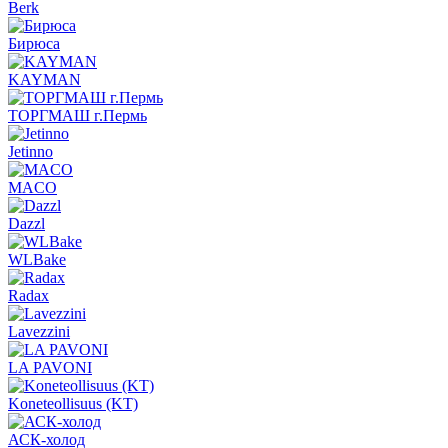
Berk
Бирюса
KAYMAN
ТОРГМАШ г.Пермь
Jetinno
MACO
Dazzl
WLBake
Radax
Lavezzini
LA PAVONI
Koneteollisuus (KT)
АСК-холод