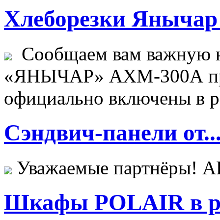
Хлеборезки Янычар 
Сообщаем вам важную н
«ЯНЫЧАР» АХМ-300А пр
официально включены в ре
Сэндвич-панели от..
Уважаемые партнёры! 
Шкафы POLAIR в ре