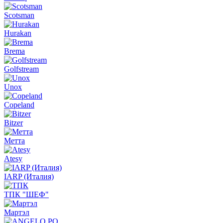
Scotsman
Hurakan
Brema
Golfstream
Unox
Copeland
Bitzer
Метта
Atesy
IARP (Италия)
ТПК "ШЕФ"
Мартэл