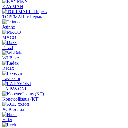
KAYMAN
ТОРГМАШ г.Пермь
Jetinno
MACO
Dazzl
WLBake
Radax
Lavezzini
LA PAVONI
Koneteollisuus (KT)
АСК-холод
Haier