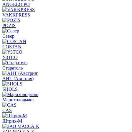
ANGELO PO
VAKKPRESS
POZIS
Север
COSTAN
УЗТСО
Старатель
АНТ (Австрия)
SHOLS
Марихолодмаш
CAS
Штрих-М
ЗАО МАССА-К