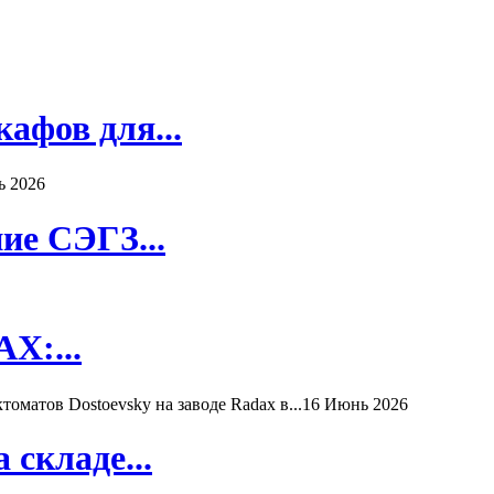
афов для...
ь 2026
ие СЭГЗ...
X:...
матов Dostoevsky на заводе Radax в...
16 Июнь 2026
складе...