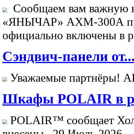
Сообщаем вам важную н
«ЯНЫЧАР» АХМ-300А пр
официально включены в ре
Сэндвич-панели от..
Уважаемые партнёры! 
Шкафы POLAIR в ре
POLAIR™ сообщает Хо
внесены...
29 Июль 2026