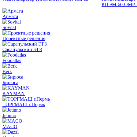
КПЭМ-60-ОМР-
Армата
Sovital
Проектные решения
Сарапульский ЭГЗ
Foodatlas
Berk
Бирюса
KAYMAN
ТОРГМАШ г.Пермь
Jetinno
MACO