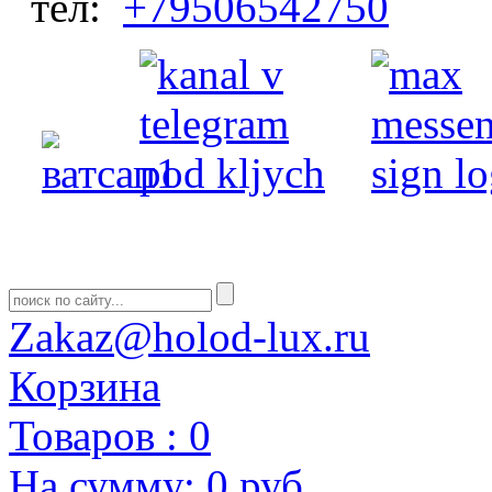
тел:
+79506542750
Zakaz@holod-lux.ru
Корзина
Товаров :
0
На сумму:
0 руб.