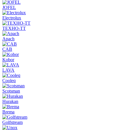
JOFEL
Electrolux
ТЕХНО-ТТ
Apach
CAB
Kobor
LAVA
Cooleq
Scotsman
Hurakan
Brema
Golfstream