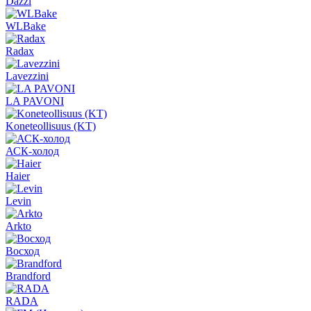
Dazzl
WLBake
Radax
Lavezzini
LA PAVONI
Koneteollisuus (KT)
АСК-холод
Haier
Levin
Arkto
Восход
Brandford
RADA