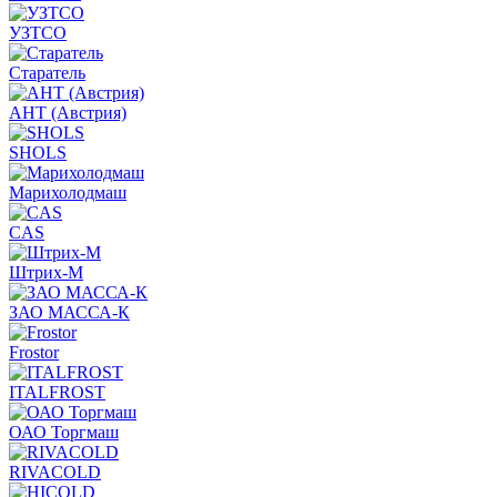
УЗТСО
Старатель
АНТ (Австрия)
SHOLS
Марихолодмаш
CAS
Штрих-М
ЗАО МАССА-К
Frostor
ITALFROST
ОАО Торгмаш
RIVACOLD