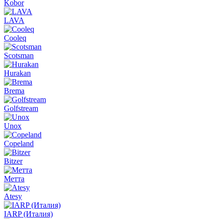
Kobor
LAVA
Cooleq
Scotsman
Hurakan
Brema
Golfstream
Unox
Copeland
Bitzer
Метта
Atesy
IARP (Италия)