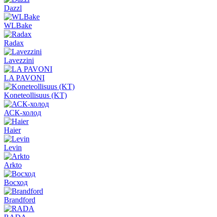
Dazzl
WLBake
Radax
Lavezzini
LA PAVONI
Koneteollisuus (KT)
АСК-холод
Haier
Levin
Arkto
Восход
Brandford