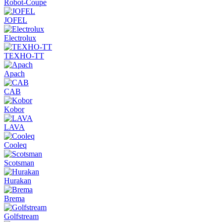
Robot-Coupe
JOFEL
Electrolux
ТЕХНО-ТТ
Apach
CAB
Kobor
LAVA
Cooleq
Scotsman
Hurakan
Brema
Golfstream