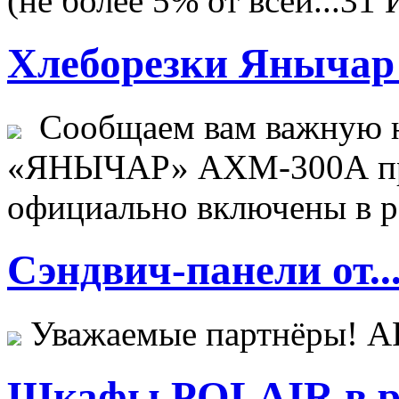
(не более 5% от всей...
31 
Хлеборезки Янычар 
Сообщаем вам важную н
«ЯНЫЧАР» АХМ-300А пр
официально включены в ре
Сэндвич-панели от..
Уважаемые партнёры! 
Шкафы POLAIR в ре