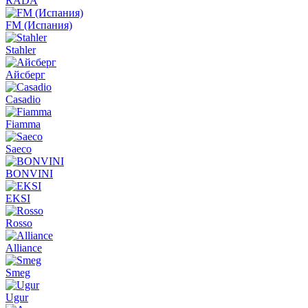
RADA
FM (Испания)
Stahler
Айсберг
Casadio
Fiamma
Saeco
BONVINI
EKSI
Rosso
Alliance
Smeg
Ugur