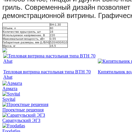
гриль. Современный дизайн позволяет 
демонстрационной витрины. Графичес
ВН-1.30
Объем, л
80
Количество куры-гриль, шт
16
Используемое напряжение, В
220
Максимальная мощность, кВт
0,55
Габаритные размеры, мм (L/B/H)
520/400/610
Масса, кг
16,5
Тепловая витрина настольная типа ВТН 70
Кипятильник во
Abat
Армата
Sovital
Проектные решения
Сарапульский ЭГЗ
Foodatlas