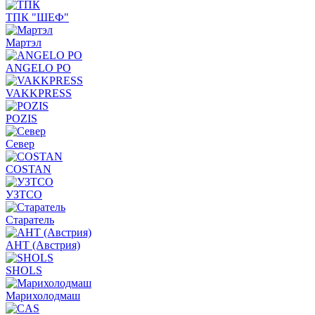
ТПК "ШЕФ"
Мартэл
ANGELO PO
VAKKPRESS
POZIS
Север
COSTAN
УЗТСО
Старатель
АНТ (Австрия)
SHOLS
Марихолодмаш