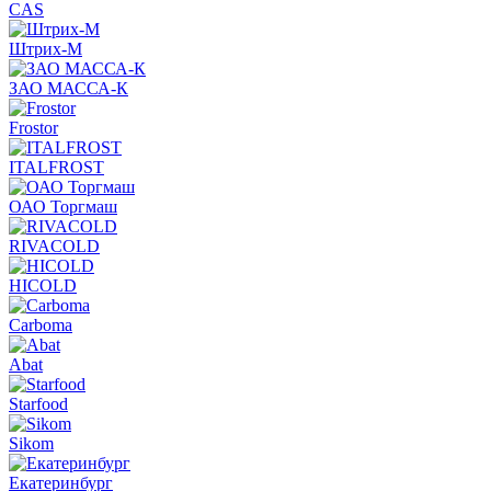
CAS
Штрих-М
ЗАО МАССА-К
Frostor
ITALFROST
ОАО Торгмаш
RIVACOLD
HICOLD
Carboma
Abat
Starfood
Sikom
Екатеринбург