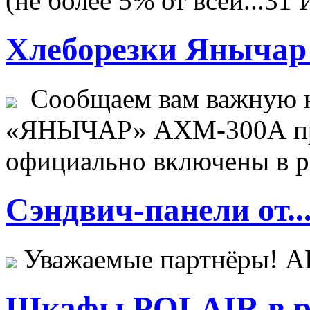
(не более 5% от всей...
31 
Хлеборезки Янычар 
Сообщаем вам важную н
«ЯНЫЧАР» АХМ-300А пр
официально включены в ре
Сэндвич-панели от..
Уважаемые партнёры! 
Шкафы POLAIR в ре