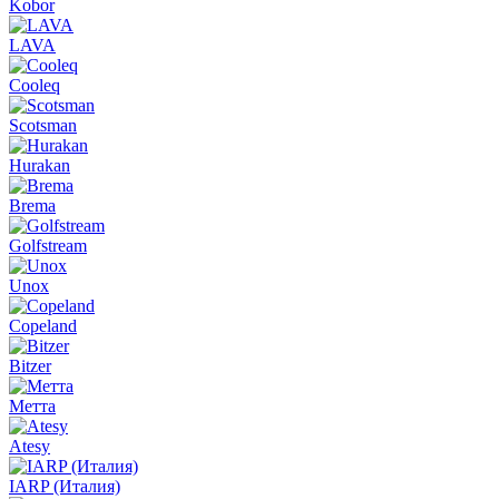
Kobor
LAVA
Cooleq
Scotsman
Hurakan
Brema
Golfstream
Unox
Copeland
Bitzer
Метта
Atesy
IARP (Италия)