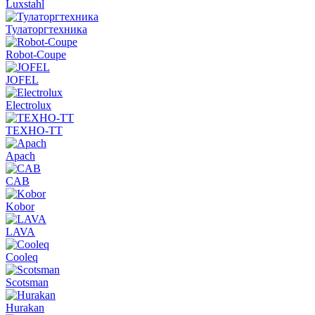
Luxstahl
Тулаторгтехника
Robot-Coupe
JOFEL
Electrolux
ТЕХНО-ТТ
Apach
CAB
Kobor
LAVA
Cooleq
Scotsman
Hurakan