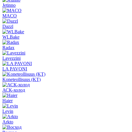
Jetinno
MACO
Dazzl
WLBake
Radax
Lavezzini
LA PAVONI
Koneteollisuus (KT)
АСК-холод
Haier
Levin
Arkto