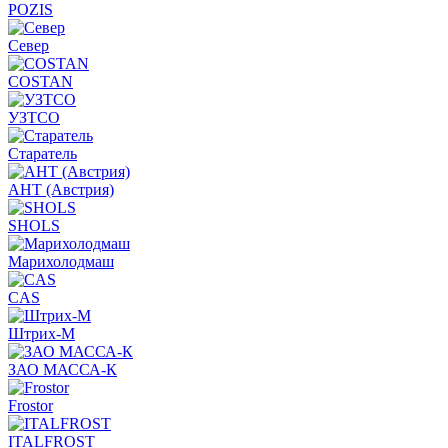
POZIS
Север
COSTAN
УЗТСО
Старатель
АНТ (Австрия)
SHOLS
Марихолодмаш
CAS
Штрих-М
ЗАО МАССА-К
Frostor
ITALFROST