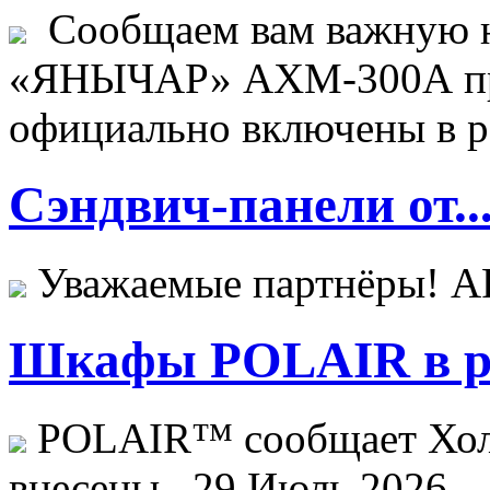
Сообщаем вам важную н
«ЯНЫЧАР» АХМ-300А пр
официально включены в ре
Сэндвич-панели от..
Уважаемые партнёры! 
Шкафы POLAIR в ре
POLAIR™ сообщает Хо
внесены...
29 Июль 2026