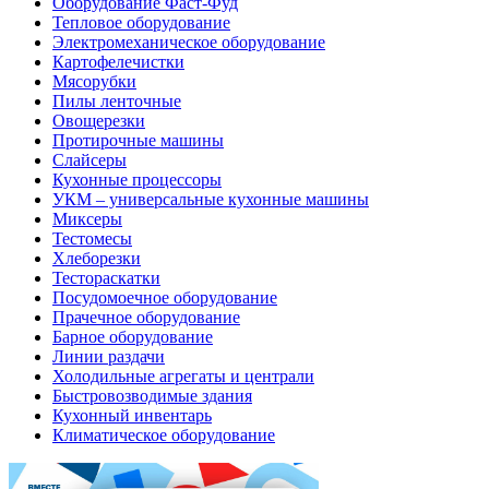
Оборудование Фаст-Фуд
Тепловое оборудование
Электромеханическое оборудование
Картофелечистки
Мясорубки
Пилы ленточные
Овощерезки
Протирочные машины
Слайсеры
Кухонные процессоры
УКМ – универсальные кухонные машины
Миксеры
Тестомесы
Хлеборезки
Тестораскатки
Посудомоечное оборудование
Прачечное оборудование
Барное оборудование
Линии раздачи
Холодильные агрегаты и централи
Быстровозводимые здания
Кухонный инвентарь
Климатическое оборудование