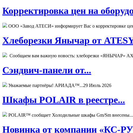
Корректировка цен на оборудо
ООО «Завод АТЕСИ» информирует Вас о корректировке цен н
Хлеборезки Янычар от ATESY.
Сообщаем вам важную новость: хлеборезки «ЯНЫЧАР» АХМ
Сэндвич-панели от...
Уважаемые партнёры! АРИАДА™...
29 Июль 2026
Шкафы POLAIR в реестре...
POLAIR™ сообщает Холодильные шкафы Gm/Sm внесены...
Новинка от компании «КС-РУС