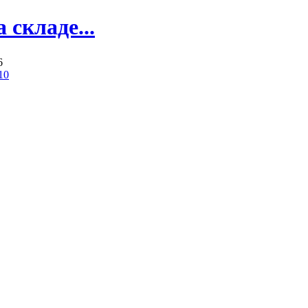
складе...
6
10