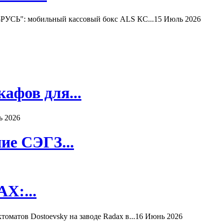
РУСЬ": мобильный кассовый бокс ALS КС...
15 Июль 2026
афов для...
ь 2026
ие СЭГЗ...
X:...
матов Dostoevsky на заводе Radax в...
16 Июнь 2026